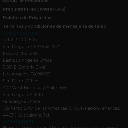
COVID-19 Resources
Preguntas Frecuentes (FAQ)
Polotica de Privacidad
Términos y condiciones de mensajería de texto
LOCALIDADES
Tel: 213.200.1505
San Diego Tel: 619.955.2024
Fax: 213.785.1248
East Los Angeles Office
5601 E. Beverly Blvd.
Los Angeles, CA 90022
San Diego Office
402 West Broadway, Suite 400
San Diego, CA 92101
Guadalajara Office
1297-Piso 3 Av. de las Américas, Circunvalación Americas,
44630 Guadalajara, Jal.
AVISO LEGAL
Ninguna conexión de Abogado-Cliente es creada por el