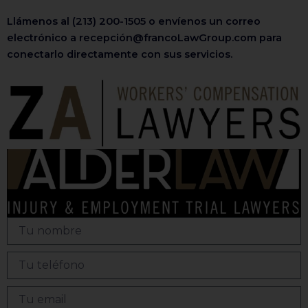
Llámenos al (213) 200-1505 o envíenos un correo
electrónico a recepción@francoLawGroup.com para
conectarlo directamente con sus servicios.
T
u
n
T
o
u
m
t
b
T
e
r
u