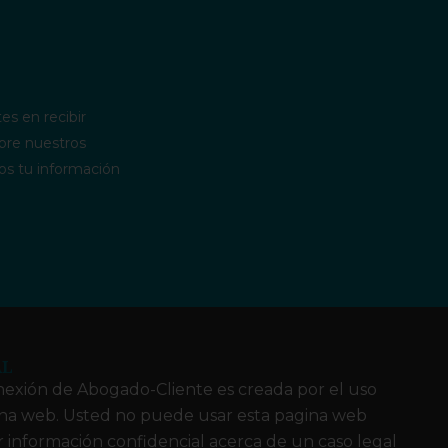
es en recibir
bre nuestros
os tu información
AL
exión de Abogado-Cliente es creada por el uso
ina web. Usted no puede usar esta pagina web
 información confidencial acerca de un caso legal