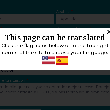
Apellido
o
Correo electrónico
This page can be translated
Click the flag icons below or in the top right
ó
corner of the site to choose your language.
s ayudar?
re tu situación