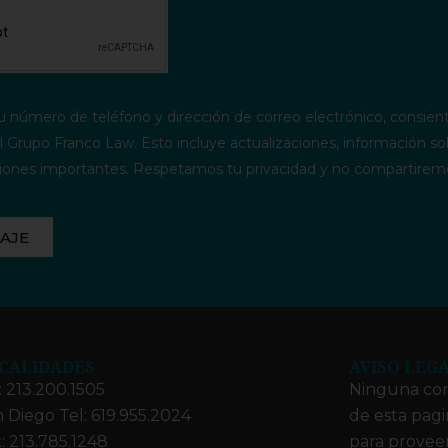
u número de teléfono y dirección de correo electrónico, consient
 Grupo Franco Law. Esto incluye actualizaciones, información so
caciones importantes. Respetamos tu privacidad y no compartirem
AJE
CALIDADES
AVISO LEG
: 213.200.1505
Ninguna con
 Diego Tel: 619.955.2024
de esta pag
: 213.785.1248
para proveer