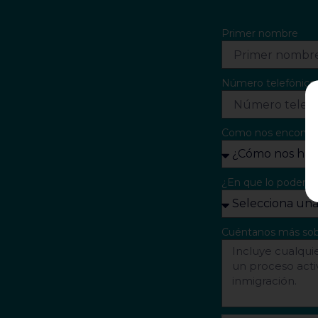
Primer nombre
Número telefónic
Como nos encontr
¿En que lo podemo
Cuéntanos más sob