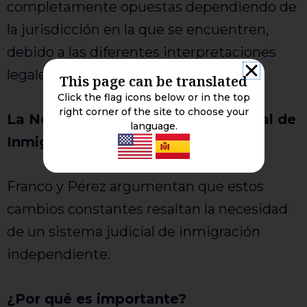
completamente opuestas dependiendo de
la jurisdicción en la que se encuentren,
debido a las diferentes interpretaciones
legales.
This page can be translated
Click the flag icons below or in the top
right corner of the site to choose your
La Necesidad de un Sistema Judicial de
language.
Inmigración Independiente
Franco y Pérez argumentan que estos
cambios constantes resaltan la necesidad
de un sistema judicial de inmigración
independiente.
¿Por qué es importante?