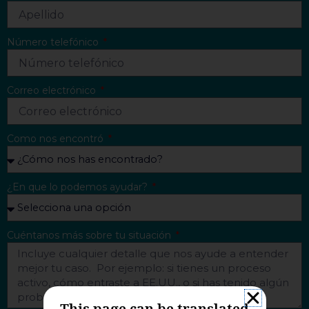
Número telefónico
Correo electrónico
Como nos encontró
¿En que lo podemos ayudar?
Cuéntanos más sobre tu situación
This page can be translated