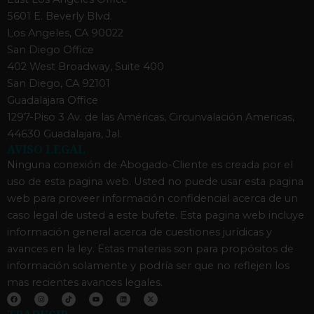
5601 E. Beverly Blvd.
Los Angeles, CA 90022
San Diego Office
402 West Broadway, Suite 400
San Diego, CA 92101
Guadalajara Office
1297-Piso 3 Av. de las Américas, Circunvalación Americas,
44630 Guadalajara, Jal.
AVISO LEGAL
Ninguna conexión de Abogado-Cliente es creada por el
uso de esta pagina web. Usted no puede usar esta pagina
web para proveer información confidencial acerca de un
caso legal de usted a este bufete. Esta pagina web incluye
información general acerca de cuestiones jurídicas y
avances en la ley. Estas materias son para propósitos de
información solamente y podría ser que no reflejen los
mas recientes avances legales.
F
I
T
Y
L
X
a
n
i
o
i
-
c
s
k
u
n
t