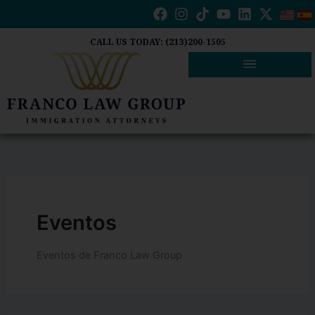
Buscar
Ir
por:
al
contenido
CALL US TODAY: (213)200-1505
Eventos
Eventos de Franco Law Group