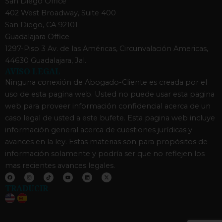
San Diego Office
402 West Broadway, Suite 400
San Diego, CA 92101
Guadalajara Office
1297-Piso 3 Av. de las Américas, Circunvalación Americas,
44630 Guadalajara, Jal.
AVISO LEGAL
Ninguna conexión de Abogado-Cliente es creada por el
uso de esta pagina web. Usted no puede usar esta pagina
web para proveer información confidencial acerca de un
caso legal de usted a este bufete. Esta pagina web incluye
información general acerca de cuestiones jurídicas y
avances en la ley. Estas materias son para propósitos de
información solamente y podría ser que no reflejen los
mas recientes avances legales.
F
I
T
Y
L
X
a
n
i
o
i
-
c
s
k
u
n
t
TRADUCIR
e
t
t
t
k
w
b
a
o
u
e
i
o
g
k
b
d
t
o
r
e
i
t
k
a
n
e
m
r