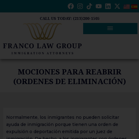
Ir
al
contenido
CALL US TODAY: (213)200-1505
MOCIONES PARA REABRIR
(ORDENES DE ELIMINACIÓN)
Normalmente, los inmigrantes no pueden solicitar
ayuda de inmigración porque tienen una orden de
expulsión o deportación emitida por un juez de
inmigración. De hecho, a los inmigrantes con órdenes