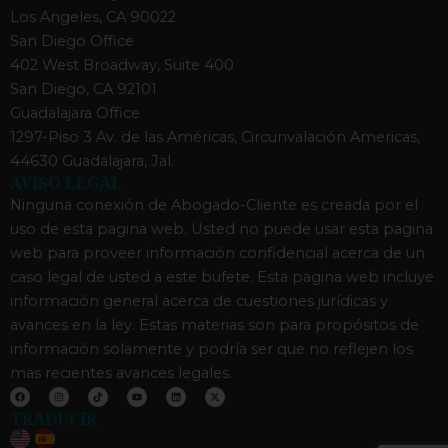
Los Angeles, CA 90022
San Diego Office
402 West Broadway, Suite 400
San Diego, CA 92101
Guadalajara Office
1297-Piso 3 Av. de las Américas, Circunvalación Americas,
44630 Guadalajara, Jal.
AVISO LEGAL
Ninguna conexión de Abogado-Cliente es creada por el
uso de esta pagina web. Usted no puede usar esta pagina
web para proveer información confidencial acerca de un
caso legal de usted a este bufete. Esta pagina web incluye
información general acerca de cuestiones jurídicas y
avances en la ley. Estas materias son para propósitos de
información solamente y podría ser que no reflejen los
mas recientes avances legales.
F
I
T
Y
L
X
a
n
i
o
i
-
c
s
k
u
n
t
TRADUCIR
e
t
t
t
k
w
b
a
o
u
e
i
o
g
k
b
d
t