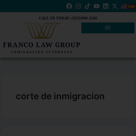
Buscar
Ir
por:
al
contenido
CALL US TODAY: (213)200-1505
corte de inmigracion