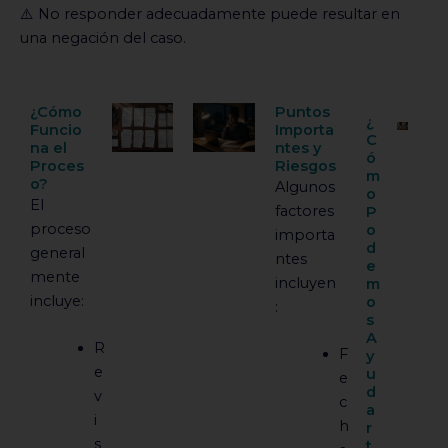
⚠️ No responder adecuadamente puede resultar en
una negación del caso.
¿Cómo
Puntos
¿
Funcio
Importa
C
na el
ntes y
ó
Proces
Riesgos
m
o?
Algunos
o
El
factores
P
proceso
o
importa
d
general
ntes
e
mente
incluyen
m
incluye:
o
:
s
A
R
F
y
e
u
e
d
v
c
a
i
h
r
s
t