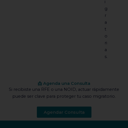
i
g
r
a
t
o
ri
a
s.
📩 Agenda una Consulta
Si recibiste una RFE o una NOID, actuar rápidamente
puede ser clave para proteger tu caso migratorio.
Agendar Consulta