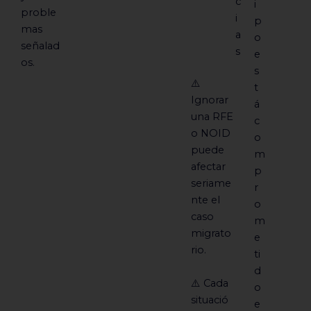
c
i
proble
i
p
mas
a
o
señalad
s
e
os.
s
⚠️
t
Ignorar
á
una RFE
c
o NOID
o
puede
m
afectar
p
seriame
r
nte el
o
caso
m
migrato
e
rio.
ti
d
⚠️ Cada
o
situació
e