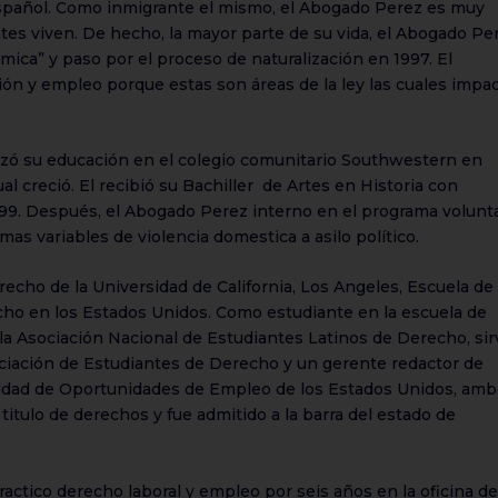
 Español. Como inmigrante el mismo, el Abogado Perez es muy
antes viven. De hecho, la mayor parte de su vida, el Abogado Pe
ca” y paso por el proceso de naturalización en 1997. El
ión y empleo porque estas son áreas de la ley las cuales impa
ó su educación en el colegio comunitario Southwestern en
ual creció. El recibió su Bachiller de Artes en Historia con
1999. Después, el Abogado Perez interno en el programa volunt
as variables de violencia domestica a asilo político.
recho de la Universidad de California, Los Angeles, Escuela de
cho en los Estados Unidos. Como estudiante en la escuela de
a Asociación Nacional de Estudiantes Latinos de Derecho, sir
ciación de Estudiantes de Derecho y un gerente redactor de
ualdad de Oportunidades de Empleo de los Estados Unidos, am
titulo de derechos y fue admitido a la barra del estado de
ctico derecho laboral y empleo por seis años en la oficina de