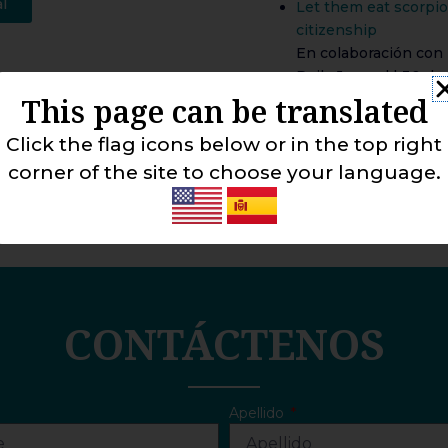
al
Let them eat scorpio
citizenship
En colaboración con 
Daily Journal | 30 d
Register your huddle
This page can be translated
En colaboración con 
Click the flag icons below or in the top right
Daily Journal | 20 d
The roller coaster ri
corner of the site to choose your language.
En colaboración con 
Daily Journal | 24 de
CONTÁCTENOS
Apellido