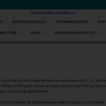
CALL US TODAY: (213)200-1505
IO
SERVICIOS LEGALES
PI/TRABAJADORES​
NUE
ONÉCTESE
BLOG
RECURSOS GRATUITOS
 la oficina de San Diego de Franco Law Group, APLC. Su practi
Diego. El Abogado Perez se especializa en escritos jurídicos 
nes y escritos de apelaciones.
ió en la región de la frontera que abarca Tijuana y San Diego,