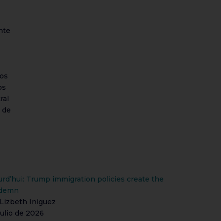
nte
dos
os
ral
o de
urd’hui: Trump immigration policies create the
ndemn
Lizbeth Iniguez
julio de 2026