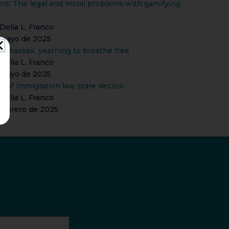
ns: The legal and moral problems with gamifying
Delia L. Franco
e mayo de 2025
d masses, yearning to breathe free
Delia L. Franco
e mayo de 2025
de of immigration law stare decisis
Delia L. Franco
 febrero de 2025