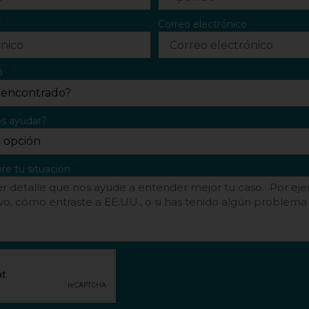
o
Correo electrónico
ó
s ayudar?
re tu situación