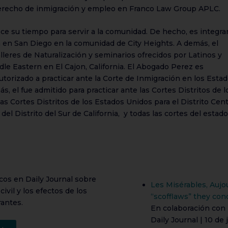
derecho de inmigración y empleo en Franco Law Group APLC.
ece su tiempo para servir a la comunidad. De hecho, es integra
n en San Diego en la comunidad de City Heights. A demás, el
eres de Naturalización y seminarios ofrecidos por Latinos y
le Eastern en El Cajon, California. El Abogado Perez es
autorizado a practicar ante la Corte de Inmigración en los Esta
, el fue admitido para practicar ante las Cortes Distritos de l
las Cortes Distritos de los Estados Unidos para el Distrito Cent
del Distrito del Sur de California, y todas las cortes del estad
icos en Daily Journal sobre
Les Misérables, Aujo
ivil y los efectos de los
“scofflaws” they co
antes.
En colaboración con 
Daily Journal | 10 de 