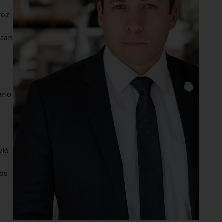
rez
ctan
ario
vió
bos