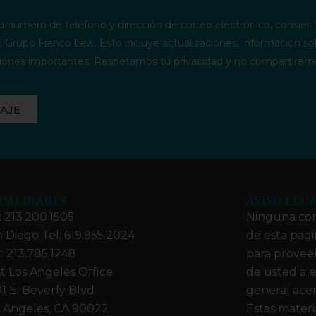
u número de teléfono y dirección de correo electrónico, consient
 Grupo Franco Law. Esto incluye actualizaciones, información so
caciones importantes. Respetamos tu privacidad y no compartirem
AJE
CALIDADES
AVISO LEG
: 213.200.1505
Ninguna con
 Diego Tel: 619.955.2024
de esta pag
: 213.785.1248
para proveer
t Los Angeles Office
de usted a e
1 E. Beverly Blvd.
general acer
 Angeles, CA 90022
Estas materi