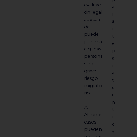
evaluaci
a
ón legal
r
adecua
a
da
r
puede
t
poner a
e
algunas
p
persona
a
s en
r
grave
a
riesgo
t
migrato
u
rio.
e
n
⚠️
t
Algunos
r
casos
e
pueden
v
requerir