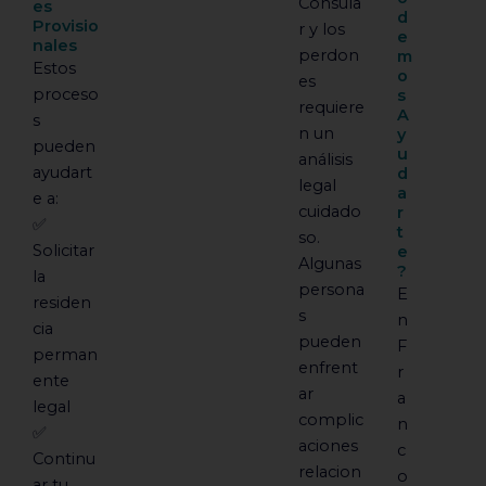
Consula
es
d
Provisio
r y los
e
nales
perdon
m
Estos
o
es
proceso
s
requiere
A
s
n un
y
pueden
u
análisis
ayudart
d
legal
a
e a:
cuidado
r
✅
t
so.
Solicitar
e
Algunas
?
la
persona
E
residen
s
n
cia
pueden
F
perman
enfrent
r
ente
ar
a
legal
complic
n
✅
aciones
c
Continu
relacion
o
ar tu