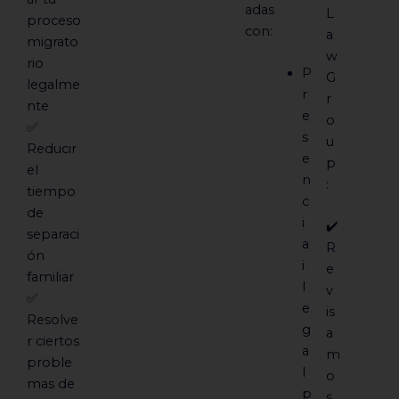
adas
L
proceso
con:
a
migrato
w
rio
P
G
legalme
r
r
nte
e
o
✅
s
u
Reducir
e
p
el
n
:
tiempo
c
de
i
✔️
separaci
a
R
ón
i
e
familiar
l
v
✅
e
is
Resolve
g
a
r ciertos
a
m
proble
l
o
mas de
p
s