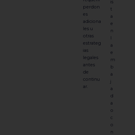
is
perdon
t
es
a
adiciona
e
les u
n
otras
l
estrateg
a
ias
e
legales
m
antes
b
de
a
continu
j
ar.
a
d
a
o
c
o
n