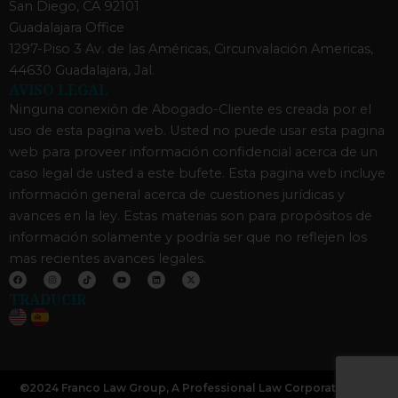
San Diego, CA 92101
Guadalajara Office
1297-Piso 3 Av. de las Américas, Circunvalación Americas,
44630 Guadalajara, Jal.
AVISO LEGAL
Ninguna conexión de Abogado-Cliente es creada por el
uso de esta pagina web. Usted no puede usar esta pagina
web para proveer información confidencial acerca de un
caso legal de usted a este bufete. Esta pagina web incluye
información general acerca de cuestiones jurídicas y
avances en la ley. Estas materias son para propósitos de
información solamente y podría ser que no reflejen los
mas recientes avances legales.
F
I
T
Y
L
X
a
n
i
o
i
-
c
s
k
u
n
t
TRADUCIR
e
t
t
t
k
w
b
a
o
u
e
i
o
g
k
b
d
t
o
r
e
i
t
k
a
n
e
m
r
©2024 Franco Law Group, A Professional Law Corporation | All