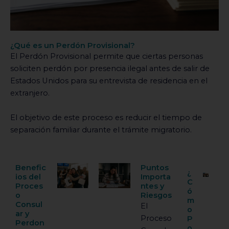
¿Qué es un Perdón Provisional?
El Perdón Provisional permite que ciertas personas
soliciten perdón por presencia ilegal antes de salir de
Estados Unidos para su entrevista de residencia en el
extranjero.
El objetivo de este proceso es reducir el tiempo de
separación familiar durante el trámite migratorio.
Benefic
Puntos
¿
ios del
Importa
C
Proces
ntes y
ó
o
Riesgos
m
Consul
El
o
ar y
Proceso
P
Perdon
o