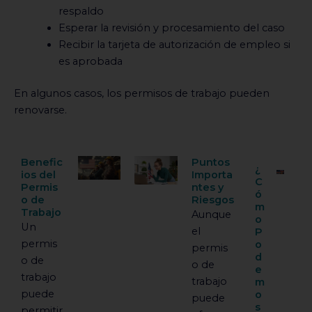
respaldo
Esperar la revisión y procesamiento del caso
Recibir la tarjeta de autorización de empleo si
es aprobada
En algunos casos, los permisos de trabajo pueden
renovarse.
Benefic
Puntos
¿
ios del
Importa
C
Permis
ntes y
ó
o de
Riesgos
m
Trabajo
Aunque
o
Un
el
P
permis
o
permis
d
o de
o de
e
trabajo
trabajo
m
puede
o
puede
s
permitir