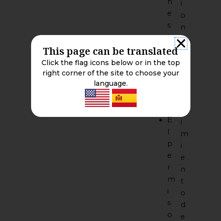
n
i
e
o
s
n
t
e
This page can be translated
r
s
i
Click the flag icons below or in the top
y
c
right corner of the site to choose your
s
language.
t
e
a
g
s
u
E
i
l
m
p
i
e
e
r
n
m
t
i
o
s
d
o
e