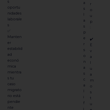
s
a
r
oportu
s
o
nidades
l
u
laborale
a
p
s
s
:
✅
p
Manten
e
✔️
er
r
E
estabilid
s
v
ad
o
a
econó
n
l
mica
a
u
mientra
s
a
s tu
c
m
caso
a
o
migrato
l
s
rio está
i
t
pendie
f
u
nte
i
e