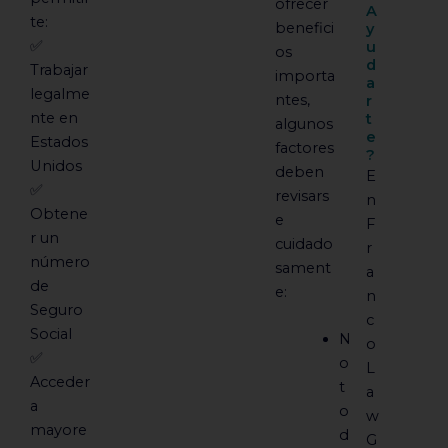
ofrecer
A
te:
benefici
y
✅
u
os
d
Trabajar
importa
a
legalme
ntes,
r
nte en
t
algunos
e
Estados
factores
?
Unidos
deben
E
✅
revisars
n
Obtene
e
F
r un
cuidado
r
número
sament
a
de
e:
n
Seguro
c
Social
N
o
✅
o
L
Acceder
t
a
a
o
w
mayore
d
G