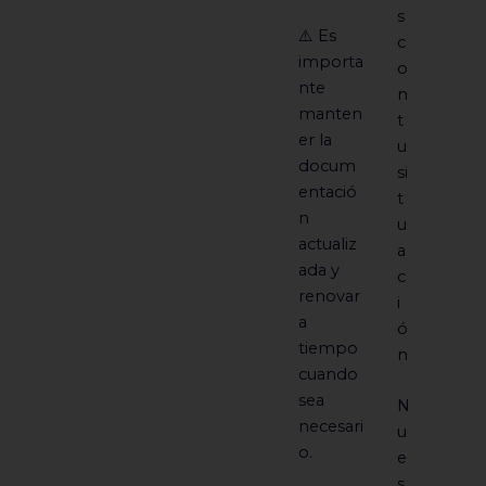
s
⚠️ Es
c
importa
o
nte
n
manten
t
er la
u
docum
si
entació
t
n
u
actualiz
a
ada y
c
renovar
i
a
ó
tiempo
n
cuando
sea
N
necesari
u
o.
e
s