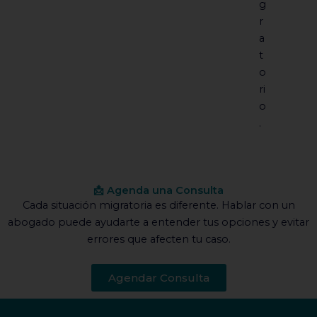
g
r
a
t
o
ri
o
.
📩 Agenda una Consulta
Cada situación migratoria es diferente. Hablar con un
abogado puede ayudarte a entender tus opciones y evitar
errores que afecten tu caso.
Agendar Consulta