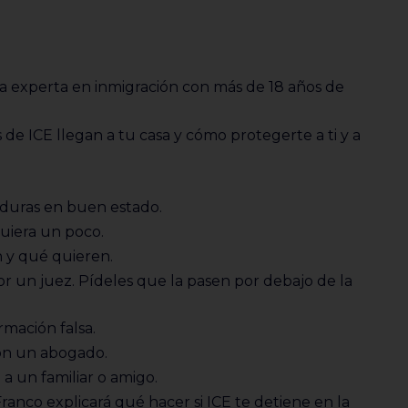
na experta en inmigración con más de 18 años de
de ICE llegan a tu casa y cómo protegerte a ti y a
aduras en buen estado.
quiera un poco.
n y qué quieren.
or un juez. Pídeles que la pasen por debajo de la
rmación falsa.
on un abogado.
 a un familiar o amigo.
anco explicará qué hacer si ICE te detiene en la