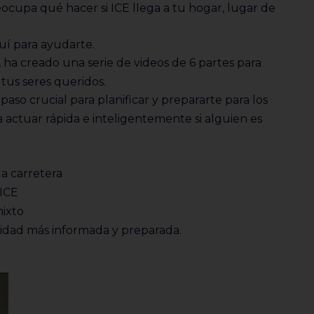
eocupa qué hacer si ICE llega a tu hogar, lugar de
í para ayudarte.
, ha creado una serie de videos de 6 partes para
 tus seres queridos.
aso crucial para planificar y prepararte para los
a actuar rápida e inteligentemente si alguien es
la carretera
ICE
mixto
nidad más informada y preparada.