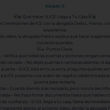
Módulo 3:
Qué Hacer Si ICE Llega a Tu Casa
re Detenciones de ICE con la abogada Delia L. Franco, u
experiencia.
 video, la abogada Franco explica qué hacer si agentes 
tus seres queridos.
Puntos Clave:
– Verifica que todas las puertas y portones tengan cerr
o cerrado – No dejes puertas o ventanas abiertas, ni si
 puerta – Si ICE está en tu puerta, pregunta quiénes so
ta si ICE presenta una orden de registro válida firmada p
puerta para revisarla.
s – Guarda silencio si es necesario, pero nunca des info
nada – Rechaza firmar documentos hasta que hables c
de confianza – Si ICE llega a tu casa, llama de inmediato
 mantente atento al próximo video, donde la abogada Fr