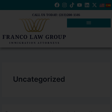
Buscar
Ir
por:
al
contenido
CALL US TODAY: (213)200-1505
Uncategorized