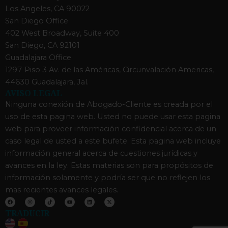
Los Angeles, CA 90022
San Diego Office
402 West Broadway, Suite 400
San Diego, CA 92101
Guadalajara Office
1297-Piso 3 Av. de las Américas, Circunvalación Americas,
44630 Guadalajara, Jal.
AVISO LEGAL
Ninguna conexión de Abogado-Cliente es creada por el
uso de esta pagina web. Usted no puede usar esta pagina
web para proveer información confidencial acerca de un
caso legal de usted a este bufete. Esta pagina web incluye
información general acerca de cuestiones jurídicas y
avances en la ley. Estas materias son para propósitos de
información solamente y podría ser que no reflejen los
mas recientes avances legales.
F
I
T
Y
L
X
a
n
i
o
i
-
c
s
k
u
n
t
TRADUCIR
e
t
t
t
k
w
b
a
o
u
e
i
o
g
k
b
d
t